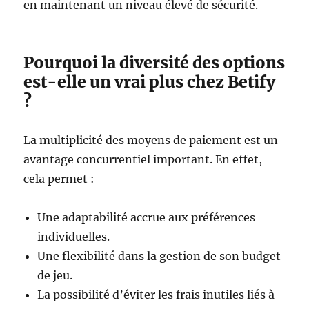
en maintenant un niveau élevé de sécurité.
Pourquoi la diversité des options
est-elle un vrai plus chez Betify
?
La multiplicité des moyens de paiement est un
avantage concurrentiel important. En effet,
cela permet :
Une adaptabilité accrue aux préférences
individuelles.
Une flexibilité dans la gestion de son budget
de jeu.
La possibilité d’éviter les frais inutiles liés à