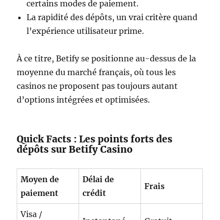
certains modes de paiement.
La rapidité des dépôts, un vrai critère quand
l’expérience utilisateur prime.
À ce titre, Betify se positionne au-dessus de la
moyenne du marché français, où tous les
casinos ne proposent pas toujours autant
d’options intégrées et optimisées.
Quick Facts : Les points forts des
dépôts sur Betify Casino
Moyen de
Délai de
Frais
paiement
crédit
Visa /