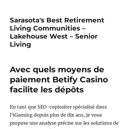
Sarasota's Best Retirement
Living Communities –
Lakehouse West – Senior
Living
Avec quels moyens de
paiement Betify Casino
facilite les dépôts
En tant que SEO-copiraiter spécialisé dans
l’iGaming depuis plus de dix ans, je vous
propose une analyse précise sur les solutions de