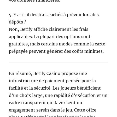
vos données financières.
5. Y a-t-il des frais cachés à prévoir lors des
dépôts ?
Non, Betify affiche clairement les frais
applicables. La plupart des options sont
gratuites, mais certains modes comme la carte
prépayée peuvent générer des coûts minimes.
En résumé, Betify Casino propose une
infrastructure de paiement pensée pour la
facilité et la sécurité. Les joueurs bénéficient
d’un choix large, une rapidité d’exécution et un
cadre transparent qui favorisent un
engagement serein dans le jeu. Cette offre