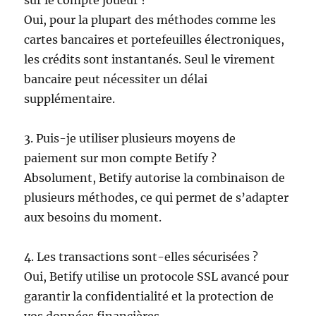
sur le compte joueur ?
Oui, pour la plupart des méthodes comme les
cartes bancaires et portefeuilles électroniques,
les crédits sont instantanés. Seul le virement
bancaire peut nécessiter un délai
supplémentaire.
3. Puis-je utiliser plusieurs moyens de
paiement sur mon compte Betify ?
Absolument, Betify autorise la combinaison de
plusieurs méthodes, ce qui permet de s’adapter
aux besoins du moment.
4. Les transactions sont-elles sécurisées ?
Oui, Betify utilise un protocole SSL avancé pour
garantir la confidentialité et la protection de