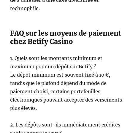
de s’adresser à une cible diversifiée et
technophile.
FAQ sur les moyens de paiement
chez Betify Casino
1. Quels sont les montants minimum et
maximum pour un dépôt sur Betify ?
Le dépôt minimum est souvent fixé à 10 €,
tandis que le plafond dépend du mode de
paiement choisi, certains portefeuilles
électroniques pouvant accepter des versements
plus élevés.
2. Les dépôts sont-ils immédiatement crédités