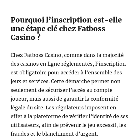
Pourquoi l’inscription est-elle
une étape clé chez Fatboss
Casino ?
Chez Fatboss Casino, comme dans la majorité
des casinos en ligne réglementés, l’inscription
est obligatoire pour accéder à l’ensemble des
jeux et services. Cette démarche permet non
seulement de sécuriser l’accès au compte
joueur, mais aussi de garantir la conformité
légale du site. Les régulateurs imposent en
effet à la plateforme de vérifier l’identité de ses
utilisateurs, afin de prévenir le jeu excessif, les
fraudes et le blanchiment d’argent.