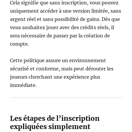
Cela signifie que sans inscription, vous pouvez
uniquement accéder à une version limitée, sans
argent réel et sans possibilité de gains. Dès que
vous souhaitez jouer avec des crédits réels, il
sera nécessaire de passer par la création de
compte.
Cette politique assure un environnement
sécurisé et conforme, mais peut dérouter les
joueurs cherchant une expérience plus
immédiate.
Les étapes de l’inscription
expliquées simplement