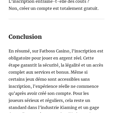
L’inscription entraîne-t-elle des coûts ?
Non, créer un compte est totalement gratuit.
Conclusion
En résumé, sur Fatboss Casino, l’inscription est
obligatoire pour jouer en argent réel. Cette
étape garantit la sécurité, la légalité et un accès
complet aux services et bonus. Même si
certains jeux démo sont accessibles sans
inscription, l’expérience réelle ne commence
qu’après avoir créé son compte. Pour les
joueurs sérieux et réguliers, cela reste un
standard dans l’industrie iGaming et un gage