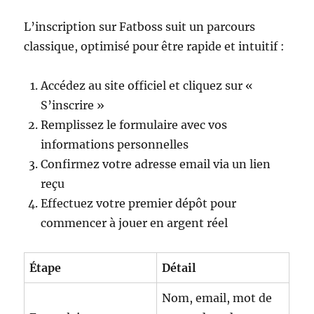
L’inscription sur Fatboss suit un parcours
classique, optimisé pour être rapide et intuitif :
Accédez au site officiel et cliquez sur «
S’inscrire »
Remplissez le formulaire avec vos
informations personnelles
Confirmez votre adresse email via un lien
reçu
Effectuez votre premier dépôt pour
commencer à jouer en argent réel
Étape
Détail
Nom, email, mot de