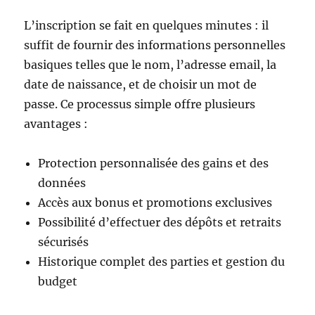
L’inscription se fait en quelques minutes : il
suffit de fournir des informations personnelles
basiques telles que le nom, l’adresse email, la
date de naissance, et de choisir un mot de
passe. Ce processus simple offre plusieurs
avantages :
Protection personnalisée des gains et des
données
Accès aux bonus et promotions exclusives
Possibilité d’effectuer des dépôts et retraits
sécurisés
Historique complet des parties et gestion du
budget