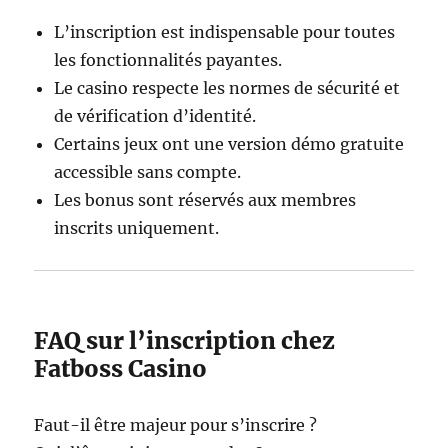
L’inscription est indispensable pour toutes
les fonctionnalités payantes.
Le casino respecte les normes de sécurité et
de vérification d’identité.
Certains jeux ont une version démo gratuite
accessible sans compte.
Les bonus sont réservés aux membres
inscrits uniquement.
FAQ sur l’inscription chez
Fatboss Casino
Faut-il être majeur pour s’inscrire ?