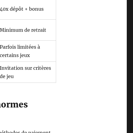
40x dépôt + bonus
Minimum de retrait
Parfois limitées à
certains jeux
Invitation sur critères
de jeu
 normes
méthodes de paiement