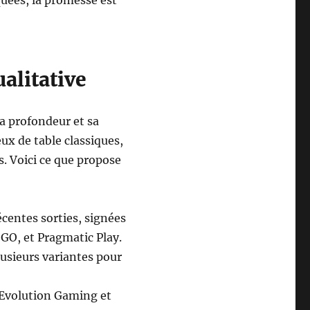
uées, la promesse est
alitative
a profondeur et sa
eux de table classiques,
s. Voici ce que propose
écentes sorties, signées
GO, et Pragmatic Play.
plusieurs variantes pour
 Evolution Gaming et