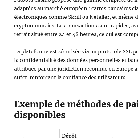
adaptées au marché européen : cartes bancaires cla
électroniques comme Skrill ou Neteller, et même 
cryptomonnaies. Les transactions sont rapides, av
retrait situé entre 24 et 48 heures, ce qui est compé
La plateforme est sécurisée via un protocole SSL 
la confidentialité des données personnelles et banc
attribuée par une juridiction reconnue en Europe a
strict, renforçant la confiance des utilisateurs.
Exemple de méthodes de pa
disponibles
Dépôt