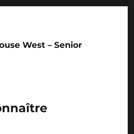
ouse West – Senior
onnaître