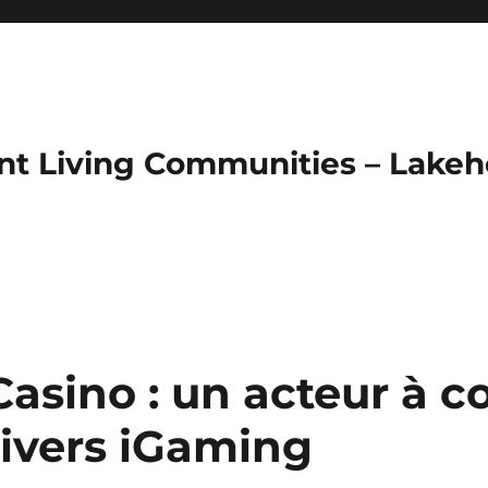
ent Living Communities – Lakeh
asino : un acteur à c
nivers iGaming