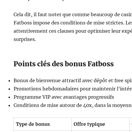
Cela dit, il faut noter que comme beaucoup de cas
Fatboss impose des conditions de mise strictes. Les
attentivement ces clauses pour optimiser leur exp
surprises.
Points clés des bonus Fatboss
Bonus de bienvenue attractif avec dépôt et free sp
Promotions hebdomadaires pour maintenir l’intér
Programme VIP avec avantages progressifs
Conditions de mise autour de 40x, dans la moyen
Type de bonus
Offre typique