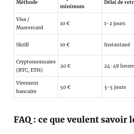
Méthode
Délai de retr
minimum
Visa /
10 €
1-2 jours
Mastercard
Skrill
10 €
Instantané
Cryptomonnaies
20 €
24-48 heure
(BTC, ETH)
Virement
50 €
3-5 jours
bancaire
FAQ : ce que veulent savoir 