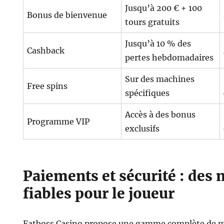
Jusqu’à 200 € + 100
Bonus de bienvenue
tours gratuits
Jusqu’à 10 % des
Cashback
pertes hebdomadaires
Sur des machines
Free spins
spécifiques
Accès à des bonus
Programme VIP
exclusifs
Paiements et sécurité : des
fiables pour le joueur
Fatboss Casino propose une gamme complète de 