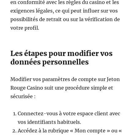
en conformité avec les règles du casino et les
exigences légales, ce qui peut influer sur vos
possibilités de retrait ou sur la vérification de
votre profil.
Les étapes pour modifier vos
données personnelles
Modifier vos paramètres de compte sur Jeton
Rouge Casino suit une procédure simple et
sécurisée :
Connectez-vous à votre espace client avec
vos identifiants habituels.
Accédez à la rubrique « Mon compte » ou «