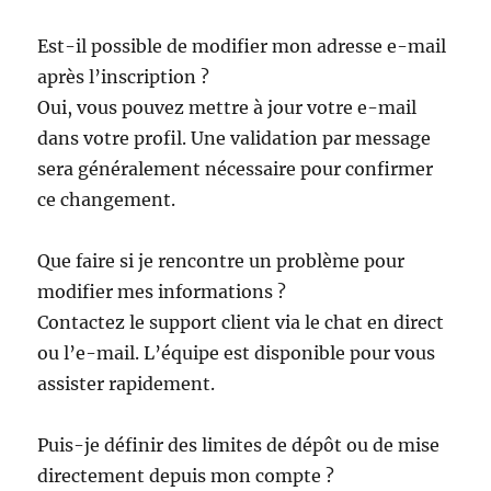
Est-il possible de modifier mon adresse e-mail
après l’inscription ?
Oui, vous pouvez mettre à jour votre e-mail
dans votre profil. Une validation par message
sera généralement nécessaire pour confirmer
ce changement.
Que faire si je rencontre un problème pour
modifier mes informations ?
Contactez le support client via le chat en direct
ou l’e-mail. L’équipe est disponible pour vous
assister rapidement.
Puis-je définir des limites de dépôt ou de mise
directement depuis mon compte ?