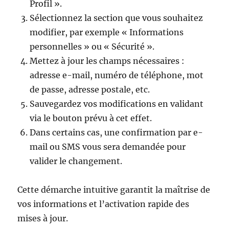
Profil ».
Sélectionnez la section que vous souhaitez
modifier, par exemple « Informations
personnelles » ou « Sécurité ».
Mettez à jour les champs nécessaires :
adresse e-mail, numéro de téléphone, mot
de passe, adresse postale, etc.
Sauvegardez vos modifications en validant
via le bouton prévu à cet effet.
Dans certains cas, une confirmation par e-
mail ou SMS vous sera demandée pour
valider le changement.
Cette démarche intuitive garantit la maîtrise de
vos informations et l’activation rapide des
mises à jour.