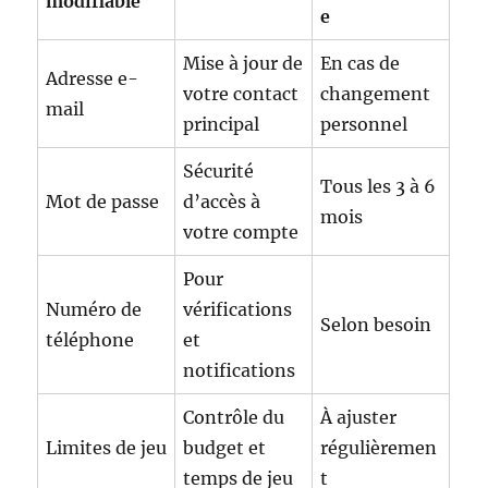
modifiable
e
Mise à jour de
En cas de
Adresse e-
votre contact
changement
mail
principal
personnel
Sécurité
Tous les 3 à 6
Mot de passe
d’accès à
mois
votre compte
Pour
Numéro de
vérifications
Selon besoin
téléphone
et
notifications
Contrôle du
À ajuster
Limites de jeu
budget et
régulièremen
temps de jeu
t