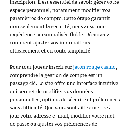
inscription, il est essentiel de savoir gérer votre
espace personnel, notamment modifier vos
paramètres de compte. Cette étape garantit
non seulement la sécurité, mais aussi une
expérience personnalisée fluide. Découvrez
comment ajuster vos informations
efficacement et en toute simplicité.
Pour tout joueur inscrit sur
jeton rouge casino
,
comprendre la gestion de compte est un
passage clé. Le site offre une interface intuitive
qui permet de modifier vos données
personnelles, options de sécurité et préférences
sans difficulté. Que vous souhaitiez mettre à
jour votre adresse e-mail, modifier votre mot
de passe ou ajuster vos préférences de