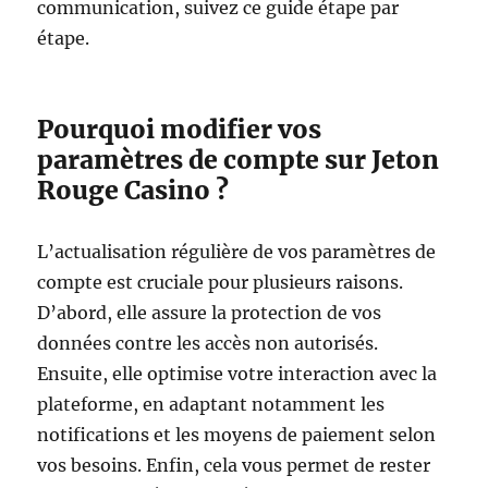
communication, suivez ce guide étape par
étape.
Pourquoi modifier vos
paramètres de compte sur Jeton
Rouge Casino ?
L’actualisation régulière de vos paramètres de
compte est cruciale pour plusieurs raisons.
D’abord, elle assure la protection de vos
données contre les accès non autorisés.
Ensuite, elle optimise votre interaction avec la
plateforme, en adaptant notamment les
notifications et les moyens de paiement selon
vos besoins. Enfin, cela vous permet de rester