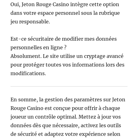
Oui, Jeton Rouge Casino intègre cette option
dans votre espace personnel sous la rubrique
jeu responsable.
Est-ce sécuritaire de modifier mes données
personnelles en ligne ?
Absolument. Le site utilise un cryptage avancé
pour protéger toutes vos informations lors des
modifications.
En somme, la gestion des paramètres sur Jeton
Rouge Casino est conçue pour offrir à chaque
joueur un contrôle optimal. Mettez à jour vos
données dès que nécessaire, activez les outils
de sécurité et adaptez votre expérience selon