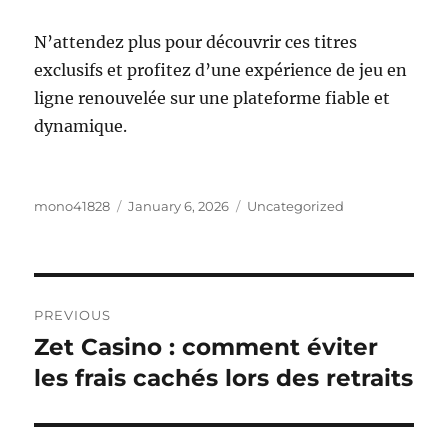
N’attendez plus pour découvrir ces titres
exclusifs et profitez d’une expérience de jeu en
ligne renouvelée sur une plateforme fiable et
dynamique.
Author
mono41828
Posted
January 6, 2026
Categories
Uncategorized
on
Post
PREVIOUS
navigation
Zet Casino : comment éviter
Previous
les frais cachés lors des retraits
post: