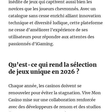
inédite de jeux qui captivent aussi bien les
novices que les joueurs chevronnés. Avec un
catalogue sans cesse enrichi alliant innovation
technique et diversité ludique, cette plateforme
ne cesse d’améliorer l’expérience de ses
utilisateurs pour répondre aux attentes des
passionnés d’iGaming.
Qu’est-ce qui rend la sélection
de jeux unique en 2026 ?
Chaque année, les casinos doivent se
renouveler pour éviter la stagnation. Vive Mon
Casino mise sur une collaboration renforcée
avec des développeurs de renom et des studios