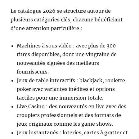
Le catalogue 2026 se structure autour de
plusieurs catégories clés, chacune bénéficiant
d’une attention particulière :
Machines à sous vidéo : avec plus de 300
titres disponibles, dont une vingtaine de
nouveautés signées des meilleurs
fournisseurs.
Jeux de table interactifs : blackjack, roulette,
poker avec variantes inédites et options
tactiles pour une immersion totale.
Live Casino : des nouveautés en live avec des
croupiers professionnels et des formats de
jeux originaux comme les game shows.
Jeux instantanés : loteries, cartes à gratter et