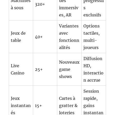
Machines
ues
progressif
320+
à sous
immersiv
s
es, AR
exclusifs
Variantes
Options
Jeux de
avec
tactiles,
40+
table
fonctionn
multi-
alités
joueurs
Diffusion
Nouveaux
Live
HD,
25+
game
Casino
interactio
shows
n accrue
Session
Jeux
Cartes à
rapide,
instantan
15+
gratter &
gains
és
loteries
instantan