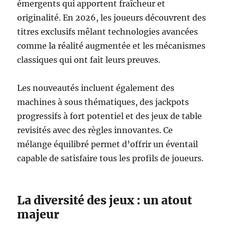
émergents qui apportent fraîcheur et
originalité. En 2026, les joueurs découvrent des
titres exclusifs mêlant technologies avancées
comme la réalité augmentée et les mécanismes
classiques qui ont fait leurs preuves.
Les nouveautés incluent également des
machines à sous thématiques, des jackpots
progressifs à fort potentiel et des jeux de table
revisités avec des règles innovantes. Ce
mélange équilibré permet d’offrir un éventail
capable de satisfaire tous les profils de joueurs.
La diversité des jeux : un atout
majeur