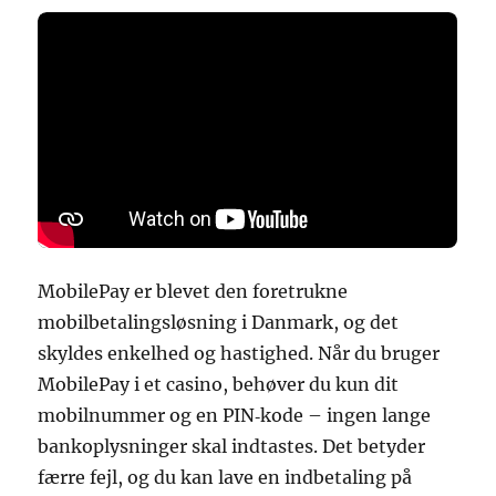
MobilePay er blevet den foretrukne
mobilbetalingsløsning i Danmark, og det
skyldes enkelhed og hastighed. Når du bruger
MobilePay i et casino, behøver du kun dit
mobilnummer og en PIN‑kode – ingen lange
bankoplysninger skal indtastes. Det betyder
færre fejl, og du kan lave en indbetaling på