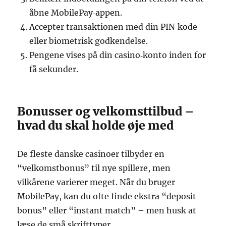
åbne MobilePay‑appen.
Accepter transaktionen med din PIN‑kode
eller biometrisk godkendelse.
Pengene vises på din casino‑konto inden for
få sekunder.
Bonusser og velkomsttilbud –
hvad du skal holde øje med
De fleste danske casinoer tilbyder en
“velkomstbonus” til nye spillere, men
vilkårene varierer meget. Når du bruger
MobilePay, kan du ofte finde ekstra “deposit
bonus” eller “instant match” – men husk at
læse de små skrifttyper.