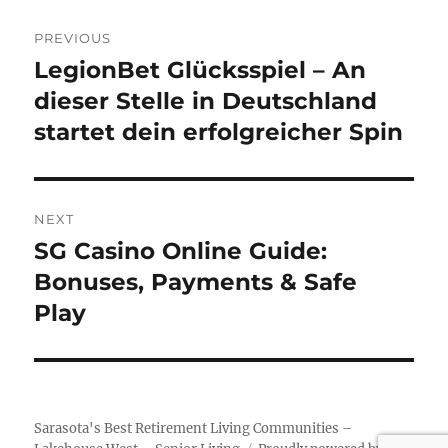
Post
PREVIOUS
navigation
LegionBet Glücksspiel – An
Previous
dieser Stelle in Deutschland
post:
startet dein erfolgreicher Spin
NEXT
SG Casino Online Guide:
Next
Bonuses, Payments & Safe
post:
Play
Sarasota's Best Retirement Living Communities –