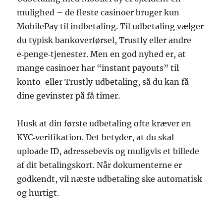
mulighed – de fleste casinoer bruger kun
MobilePay til indbetaling. Til udbetaling vælger
du typisk bankoverførsel, Trustly eller andre
e‑penge‑tjenester. Men en god nyhed er, at
mange casinoer har “instant payouts” til
konto‑ eller Trustly‑udbetaling, så du kan få
dine gevinster på få timer.
Husk at din første udbetaling ofte kræver en
KYC‑verifikation. Det betyder, at du skal
uploade ID, adressebevis og muligvis et billede
af dit betalingskort. Når dokumenterne er
godkendt, vil næste udbetaling ske automatisk
og hurtigt.