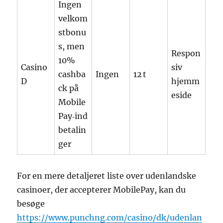
Ingen
velkom
stbonu
s, men
Respon
10%
Casino
siv
cashba
Ingen
12 t
D
hjemm
ck på
eside
Mobile
Pay‑ind
betalin
ger
For en mere detaljeret liste over udenlandske
casinoer, der accepterer MobilePay, kan du
besøge
https://www.punchng.com/casino/dk/udenlan