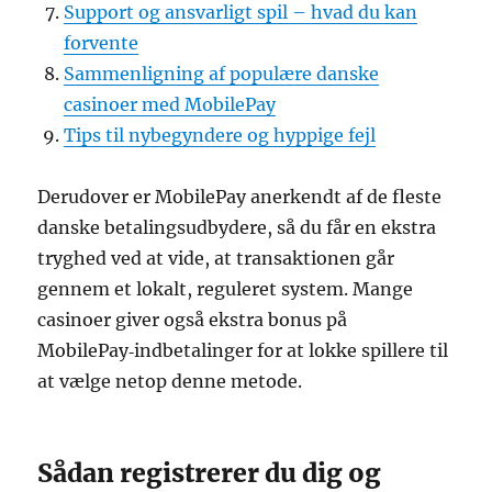
Support og ansvarligt spil – hvad du kan
forvente
Sammenligning af populære danske
casinoer med MobilePay
Tips til nybegyndere og hyppige fejl
Derudover er MobilePay anerkendt af de fleste
danske betalingsudbydere, så du får en ekstra
tryghed ved at vide, at transaktionen går
gennem et lokalt, reguleret system. Mange
casinoer giver også ekstra bonus på
MobilePay‑indbetalinger for at lokke spillere til
at vælge netop denne metode.
Sådan registrerer du dig og