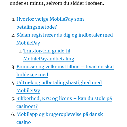
under et minut, selvom du sidder i sofaen.
Hvorfor vælge MobilePay som
betalingsmetode?
Sådan registrerer du dig og indbetaler med
MobilePay
Trin‑for‑trin guide til
MobilePay‑indbetaling
Bonusser og velkomsttilbud – hvad du skal
holde øje med
Udtræk og udbetalingshastighed med
MobilePay
Sikkerhed, KYC og licens – kan du stole på
casinoet?
Mobilapp og brugeroplevelse på dansk
casino