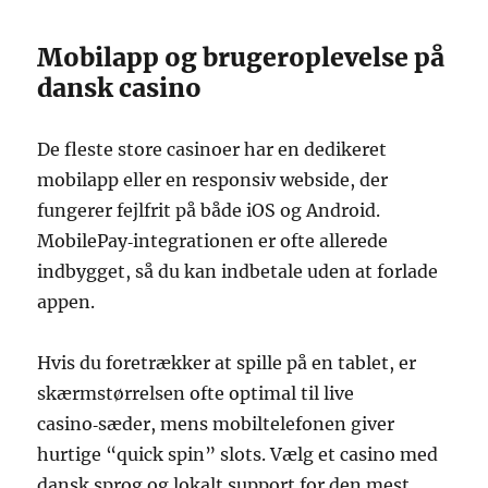
Mobilapp og brugeroplevelse på
dansk casino
De fleste store casinoer har en dedikeret
mobilapp eller en responsiv webside, der
fungerer fejlfrit på både iOS og Android.
MobilePay‑integrationen er ofte allerede
indbygget, så du kan indbetale uden at forlade
appen.
Hvis du foretrækker at spille på en tablet, er
skærmstørrelsen ofte optimal til live
casino‑sæder, mens mobiltelefonen giver
hurtige “quick spin” slots. Vælg et casino med
dansk sprog og lokalt support for den mest