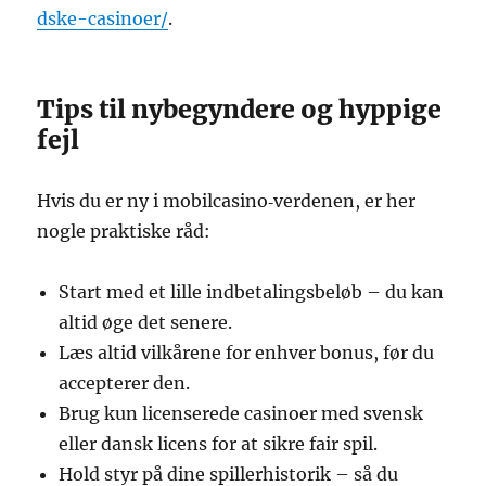
dske-casinoer/
.
Tips til nybegyndere og hyppige
fejl
Hvis du er ny i mobilcasino‑verdenen, er her
nogle praktiske råd:
Start med et lille indbetalingsbeløb – du kan
altid øge det senere.
Læs altid vilkårene for enhver bonus, før du
accepterer den.
Brug kun licenserede casinoer med svensk
eller dansk licens for at sikre fair spil.
Hold styr på dine spillerhistorik – så du