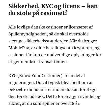
Sikkerhed, KYC og licens – kan
du stole på casinoet?
Alle lovlige danske casinoer er licenseret af
Spillemyndigheden, så de skal overholde
strenge sikkerhedsstandarder. Når du bruger
MobilePay, er dine betalingsdata krypteret, og
casinoet får kun de nødvendige oplysninger for
at gennemføre transaktionen.
KYC (Know Your Customer) er en del af
reguleringen. Du vil typisk blive bedt om at
bekræfte din identitet inden du kan foretage
den første udtræk. Dette forebygger svindel og
sikrer, at du som spiller er over 18 år.