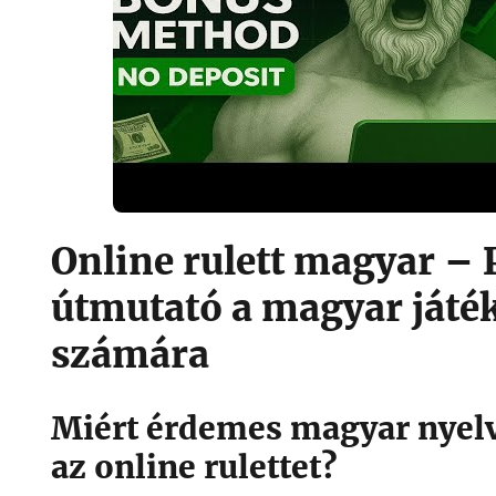
Online rulett magyar – 
útmutató a magyar játé
számára
Miért érdemes magyar nyelv
az online rulettet?