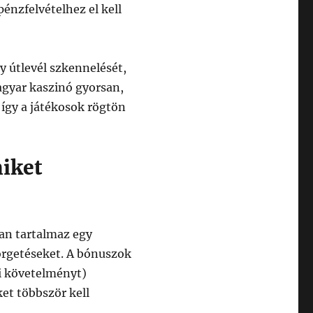
pénzfelvételhez el kell
y útlevél szkennelését,
agyar kaszinó gyorsan,
így a játékosok rögtön
miket
ran tartalmaz egy
örgetéseket. A bónuszok
i követelményt)
et többször kell