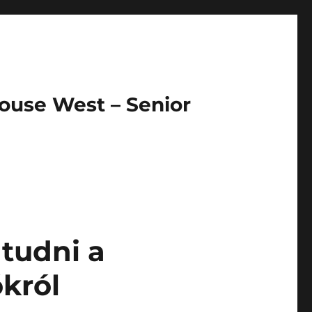
ouse West – Senior
 tudni a
król