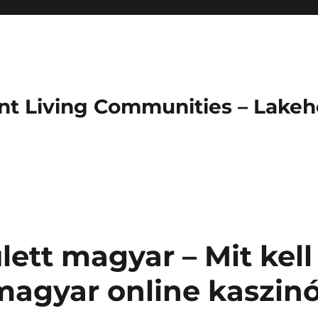
ent Living Communities – Lakeh
lett magyar – Mit kell
magyar online kaszinó