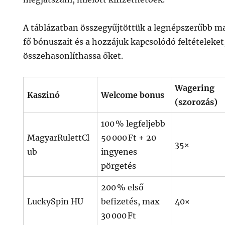
A táblázatban összegyűjtöttük a legnépszerűbb m
fő bónuszait és a hozzájuk kapcsolódó feltételeke
összehasonlíthassa őket.
Wagering
Kaszinó
Welcome bonus
(szorozás)
100 % legfeljebb
MagyarRulettCl
50 000 Ft + 20
35×
ub
ingyenes
pörgetés
200 % első
LuckySpin HU
befizetés, max
40×
30 000 Ft