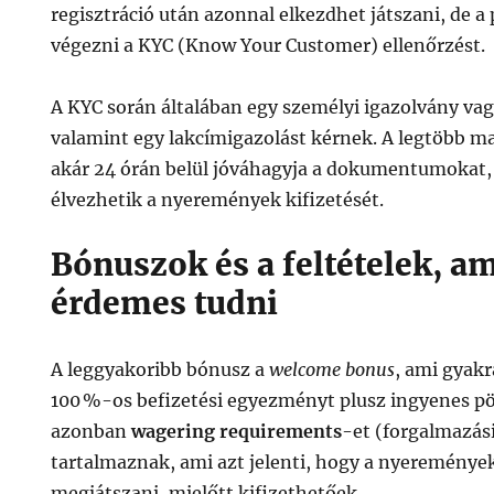
regisztráció után azonnal elkezdhet játszani, de a 
végezni a KYC (Know Your Customer) ellenőrzést.
A KYC során általában egy személyi igazolvány vag
valamint egy lakcímigazolást kérnek. A legtöbb m
akár 24 órán belül jóváhagyja a dokumentumokat, 
élvezhetik a nyeremények kifizetését.
Bónuszok és a feltételek, a
érdemes tudni
A leggyakoribb bónusz a
welcome bonus
, ami gyak
100 %-os befizetési egyezményt plusz ingyenes p
azonban
wagering requirements
-et (forgalmazás
tartalmaznak, ami azt jelenti, hogy a nyeremények
megjátszani, mielőtt kifizethetőek.