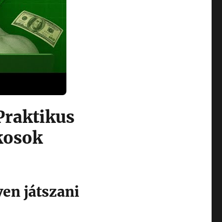
Praktikus
kosok
en játszani