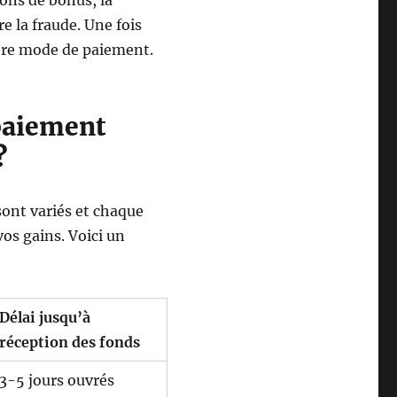
ions de bonus, la
re la fraude. Une fois
votre mode de paiement.
paiement
?
ont variés et chaque
vos gains. Voici un
Délai jusqu’à
réception des fonds
3-5 jours ouvrés