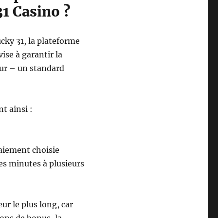
31 Casino ?
cky 31, la plateforme
ise à garantir la
eur – un standard
t ainsi :
aiement choisie
ues minutes à plusieurs
ur le plus long, car