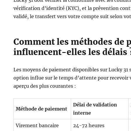
Lucky 31 doit vérifier la conformité avec les condit
vérification d’identité (KYC), et la prévention cont
validé, le transfert vers votre compte suit selon 
Comment les méthodes de 
influencent-elles les délais 
Les moyens de paiement disponibles sur Lucky 31 s
option influe sur le temps d’attente pour recevoir 
aperçu des plus courantes :
Délai de validation
Méthode de paiement
interne
Virement bancaire
24-72 heures