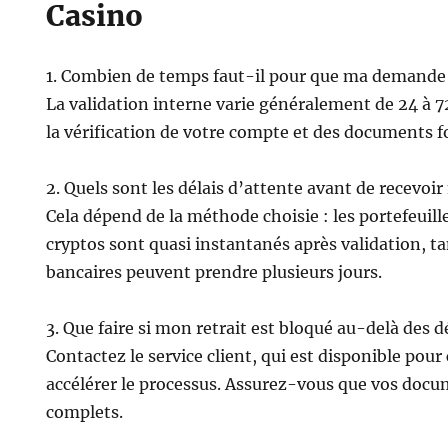
Casino
1. Combien de temps faut-il pour que ma demande de
La validation interne varie généralement de 24 à 7
la vérification de votre compte et des documents f
2. Quels sont les délais d’attente avant de recevoir
Cela dépend de la méthode choisie : les portefeuill
cryptos sont quasi instantanés après validation, t
bancaires peuvent prendre plusieurs jours.
3. Que faire si mon retrait est bloqué au-delà des 
Contactez le service client, qui est disponible pour c
accélérer le processus. Assurez-vous que vos doc
complets.