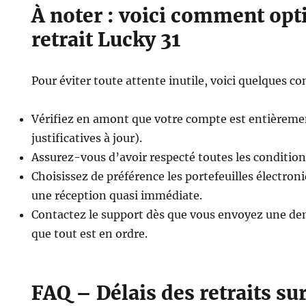
À noter : voici comment opt
retrait Lucky 31
Pour éviter toute attente inutile, voici quelques co
Vérifiez en amont que votre compte est entièremen
justificatives à jour).
Assurez-vous d’avoir respecté toutes les conditio
Choisissez de préférence les portefeuilles électron
une réception quasi immédiate.
Contactez le support dès que vous envoyez une d
que tout est en ordre.
FAQ – Délais des retraits su