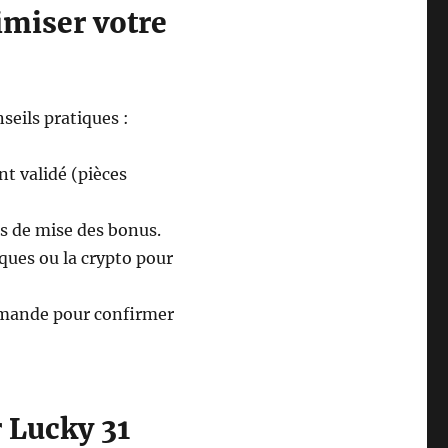
imiser votre
nseils pratiques :
t validé (pièces
ns de mise des bonus.
iques ou la crypto pour
emande pour confirmer
r Lucky 31