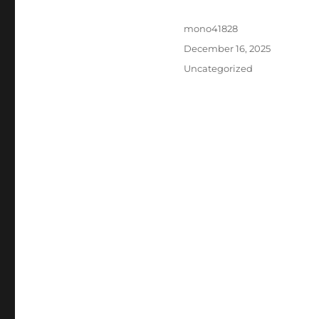
Author
mono41828
Posted
December 16, 2025
on
Categories
Uncategorized