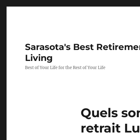
Sarasota's Best Retirem
Living
Best of Your Life for the Rest of Your Life
Quels son
retrait L