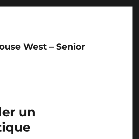
ouse West – Senior
der un
tique