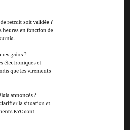
 retrait soit validée ?
2 heures en fonction de
ournis.
 mes gains ?
es électroniques et
andis que les virements
délais annoncés ?
larifier la situation et
uments KYC sont